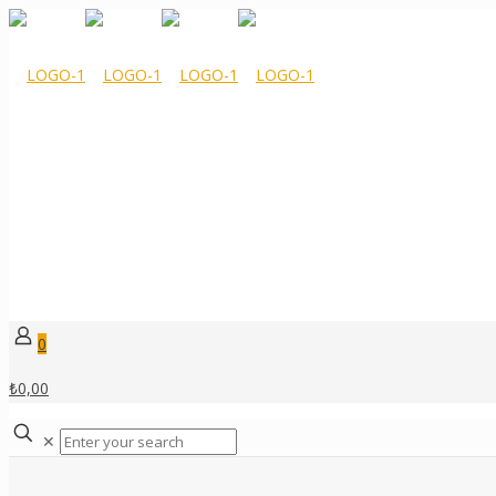
0
₺0,00
✕