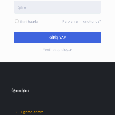
Parolanızı mı unuttunuz?
Beni hatırla
Yeni hesap oluştur
Öğrenci İşleri
Eğitimcilerimiz