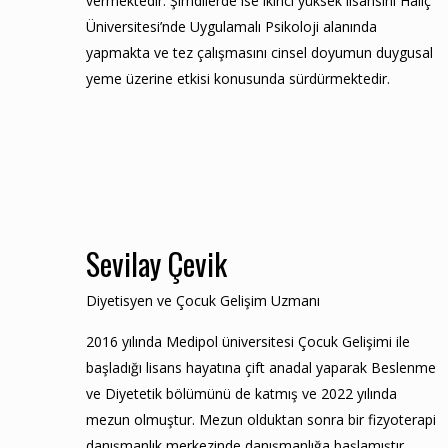
vermektedir. Şimdilerde ise ikinci yüksek lisansını Haliç
Üniversitesi’nde Uygulamalı Psikoloji alanında
yapmakta ve tez çalışmasını cinsel doyumun duygusal
yeme üzerine etkisi konusunda sürdürmektedir.
Sevilay Çevik
Diyetisyen ve Çocuk Gelişim Uzmanı
2016 yılında Medipol üniversitesi Çocuk Gelişimi ile
başladığı lisans hayatına çift anadal yaparak Beslenme
ve Diyetetik bölümünü de katmış ve 2022 yılında
mezun olmuştur. Mezun olduktan sonra bir fizyoterapi
danışmanlık merkezinde danışmanlığa başlamıştır.