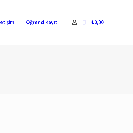
0
letişim
Öğrenci Kayıt
₺0,00