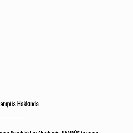
Kampüs Hakkında
eme Bozuklukları Akademisi KAMPÜS'te yeme