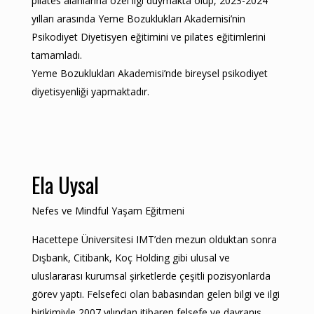
pilates alanlarına özel ilgi duymakta olup, 2023-2024
yılları arasında Yeme Bozuklukları Akademisi’nin
Psikodiyet Diyetisyen eğitimini ve pilates eğitimlerini
tamamladı.
Yeme Bozuklukları Akademisi’nde bireysel psikodiyet
diyetisyenliği yapmaktadır.
Ela Uysal
Nefes ve Mindful Yaşam Eğitmeni
Hacettepe Üniversitesi IMT’den mezun olduktan sonra
Dışbank, Citibank, Koç Holding gibi ulusal ve
uluslararası kurumsal şirketlerde çeşitli pozisyonlarda
görev yaptı. Felsefeci olan babasından gelen bilgi ve ilgi
birikimiyle 2007 yılından itibaren felsefe ve davranış