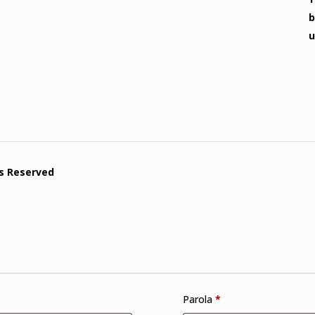
b
u
ts Reserved
Parola
*