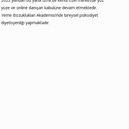
2023 yılından bu yana İzmir’de kendi özel merkezde yüz
yüze ve online danışan kabulüne devam etmektedir.
Yeme Bozuklukları Akademisi’nde bireysel psikodiyet
diyetisyenliği yapmaktadır.